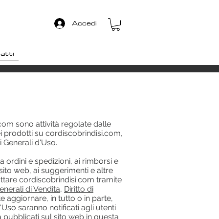
Accedi
atti
.com
sono attività regolate dalle
i prodotti su
cordiscobrindisi.com
,
i Generali d'Uso.
a ordini e spedizioni, ai rimborsi e
 sito web, ai suggerimenti e altre
attare
cordiscobrindisi.com
tramite
enerali di Vendita
,
Diritto di
aggiornare, in tutto o in parte,
Uso saranno notificati agli utenti
pubblicati sul sito web in questa