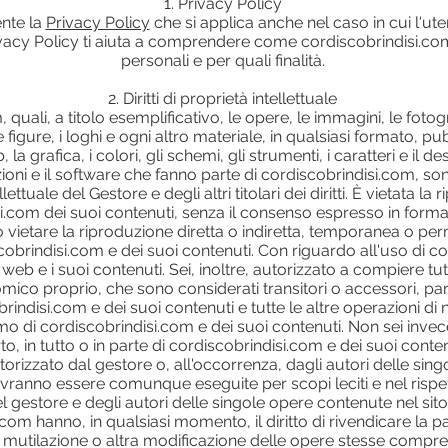
1. Privacy Policy
nte la
Privacy Policy
che si applica anche nel caso in cui l'u
a Privacy Policy ti aiuta a comprendere come
cordiscobrindisi.co
personali e per quali finalità.
2. Diritti di proprietà intellettuale
 quali, a titolo esemplificativo, le opere, le immagini, le fotogr
le figure, i loghi e ogni altro materiale, in qualsiasi formato, 
 grafica, i colori, gli schemi, gli strumenti, i caratteri e il de
nzioni e il software che fanno parte di cordiscobrindisi.com, son
lettuale del Gestore e degli altri titolari dei diritti. È vietata la 
i.com dei suoi contenuti, senza il consenso espresso in forma s
e o vietare la riproduzione diretta o indiretta, temporanea o
iscobrindisi.com e dei suoi contenuti. Con riguardo all'uso di c
web e i suoi contenuti. Sei, inoltre, autorizzato a compiere tutti
omico proprio, che sono considerati transitori o accessori, par
rindisi.com e dei suoi contenuti e tutte le altre operazioni di
imo di cordiscobrindisi.com e dei suoi contenuti. Non sei inve
o, in tutto o in parte di cordiscobrindisi.com e dei suoi conten
utorizzato dal gestore o, all'occorrenza, dagli autori delle si
vranno essere comunque eseguite per scopi leciti e nel rispetto
 del gestore e degli autori delle singole opere contenute nel sit
om hanno, in qualsiasi momento, il diritto di rivendicare la pa
 mutilazione o altra modificazione delle opere stesse compre