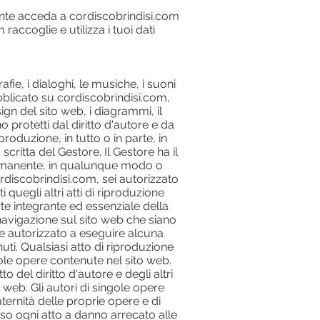
tente acceda a cordiscobrindisi.com
m
raccoglie e utilizza i tuoi dati
afie, i dialoghi, le musiche, i suoni
pubblicato su cordiscobrindisi.com,
sign del sito web, i diagrammi, il
o protetti dal diritto d'autore e da
riproduzione, in tutto o in parte, in
critta del Gestore. Il Gestore ha il
 permanente, in qualunque modo o
ordiscobrindisi.com, sei autorizzato
 quegli altri atti di riproduzione
te integrante ed essenziale della
 navigazione sul sito web che siano
ce autorizzato a eseguire alcuna
uti. Qualsiasi atto di riproduzione
ngole opere contenute nel sito web.
 del diritto d'autore e degli altri
o web. Gli autori di singole opere
ternità delle proprie opere e di
so ogni atto a danno arrecato alle