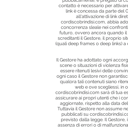
pubblicamente, è pregato di cont
contatto è necessario per attivar
link è concessa da parte del Ges
all'attivazione di link dir
cordiscobrindisi.com, abbia adot
concorrenza sleale nei confront
futuro, ovvero ancora quando il 
screditanti il Gestore, il proprio s
(quali deep frames o deep links) a
Il Gestore ha adottato ogni accorg
scene o situazioni di violenza fis
essere ritenuti lesivi delle convin
ogni caso il Gestore non garantisce c
qualora tali contenuti siano ritenu
web e ove scegliessi, in o
cordiscobrindisi.com sarà di tua es
assicurare ai propri utenti che i 
aggiornate, rispetto alla data de
Tuttavia il Gestore non assume nei
pubblicati su cordiscobrindisi.
previsto dalla legge. Il Gestore, 
assenza di errori o di malfunzion