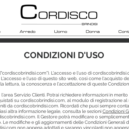
e
Arredo
Uomo
Donna
Cont
CONDIZIONI D'USO
"cordiscobrindisi.com"). L'accesso e l'uso di
cordiscobrindisi
 L'accesso e l'uso di questo sito web, così come l'acquisto de
 lettura, la conoscenza e l'accettazione di queste Condizion
l'area Servizio Clienti. Potrai richiedere informazioni in merito 
quistati su
cordiscobrindisi.com
, al modulo di registrazione al
orniti da cordiscobrindisi.com. Ricordati che puoi sempre cont
lsiasi altra informazione legale, consulta le sezioni
Condizioni G
iscobrindisi.com. Il Gestore potrà modificare o semplicemente 
 Le modifiche e gli aggiornamenti delle Condizioni Generali d'
disi.com
non appena adottati e saranno vincolanti non appena 