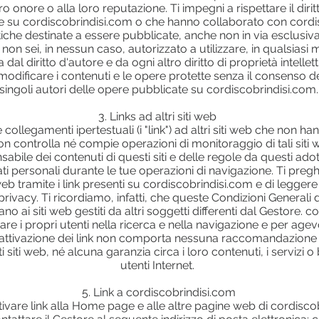
ro onore o alla loro reputazione. Ti impegni a rispettare il diri
re su cordiscobrindisi.com o che hanno collaborato con cordis
iche destinate a essere pubblicate, anche non in via esclusiva
non sei, in nessun caso, autorizzato a utilizzare, in qualsiasi 
al diritto d'autore e da ogni altro diritto di proprietà intellet
 modificare i contenuti e le opere protette senza il consenso d
singoli autori delle opere pubblicate su cordiscobrindisi.com.
3. Links ad altri siti web
collegamenti ipertestuali (i "link") ad altri siti web che non
n controlla né compie operazioni di monitoraggio di tali siti w
abile dei contenuti di questi siti e delle regole da questi ado
ati personali durante le tue operazioni di navigazione. Ti preg
 web tramite i link presenti su cordiscobrindisi.com e di legger
rivacy. Ti ricordiamo, infatti, che queste Condizioni Generali 
o ai siti web gestiti da altri soggetti differenti dal Gestore. c
itare i propri utenti nella ricerca e nella navigazione e per ag
b. L'attivazione dei link non comporta nessuna raccomandazion
 siti web, né alcuna garanzia circa i loro contenuti, i servizi o 
utenti Internet.
5. Link a cordiscobrindisi.com
ivare link alla Home page e alle altre pagine web di cordisco