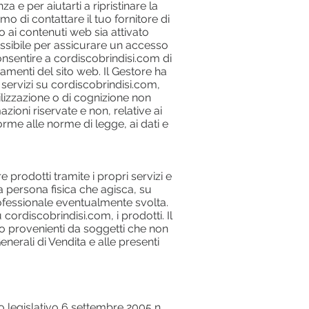
za e per aiutarti a ripristinare la
mo di contattare il tuo fornitore di
o ai contenuti web sia attivato
ossibile per assicurare un accesso
onsentire a cordiscobrindisi.com di
amenti del sito web. Il Gestore ha
servizi su cordiscobrindisi.com,
utilizzazione o di cognizione non
azioni riservate e non, relative ai
rme alle norme di legge, ai dati e
prodotti tramite i propri servizi e
 persona fisica che agisca, su
rofessionale eventualmente svolta.
cordiscobrindisi.com, i prodotti. Il
sto provenienti da soggetti che non
nerali di Vendita e alle presenti
o legislativo 6 settembre 2005 n.