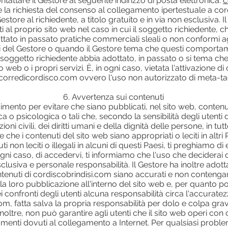
attare il Gestore al seguente indirizzo di posta elettronica:
c
e la richiesta del consenso al collegamento ipertestuale a cord
tore al richiedente, a titolo gratuito e in via non esclusiva. Il 
etti al proprio sito web nel caso in cui il soggetto richiedente, ch
tato in passato pratiche commerciali sleali o non conformi agl
i del Gestore o quando il Gestore tema che questi comportame
soggetto richiedente abbia adottato, in passato o si tema che 
ito web o i propri servizi. È, in ogni caso, vietata l'attivazione 
 corredicordisco.com ovvero l'uso non autorizzato di meta-ta
6. Avvertenza sui contenuti
imento per evitare che siano pubblicati, nel sito web, conten
ica o psicologica o tali che, secondo la sensibilità degli utent
zioni civili, dei diritti umani e della dignità delle persone, in t
he i contenuti del sito web siano appropriati o leciti in altri Pae
ti non leciti o illegali in alcuni di questi Paesi, ti preghiamo di
gni caso, di accedervi, ti informiamo che l'uso che deciderai di 
clusiva e personale responsabilità. Il Gestore ha inoltre adotta
contenuti di cordiscobrindisi.com siano accurati e non conteng
lla loro pubblicazione all'interno del sito web e, per quanto 
 confronti degli utenti alcuna responsabilità circa l'accurate
com, fatta salva la propria responsabilità per dolo e colpa g
inoltre, non può garantire agli utenti che il sito web operi con c
amenti dovuti al collegamento a Internet. Per qualsiasi proble