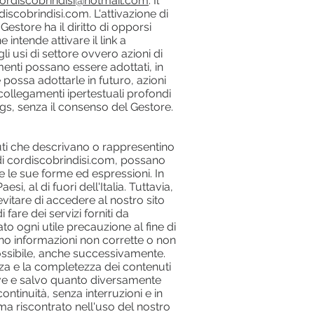
ordiscobrindisi@hotmail.com
. Il
iscobrindisi.com. L'attivazione di
Gestore ha il diritto di opporsi
e intende attivare il link a
i usi di settore ovvero azioni di
nti possano essere adottati, in
possa adottarle in futuro, azioni
di collegamenti ipertestuali profondi
gs, senza il consenso del Gestore.
uti che descrivano o rappresentino
i di cordiscobrindisi.com, possano
utte le sue forme ed espressioni. In
si, al di fuori dell'Italia. Tuttavia,
 evitare di accedere al nostro sito
fare dei servizi forniti da
to ogni utile precauzione al fine di
ano informazioni non corrette o non
possibile, anche successivamente.
zza e la completezza dei contenuti
rave e salvo quanto diversamente
ontinuità, senza interruzioni e in
ma riscontrato nell'uso del nostro