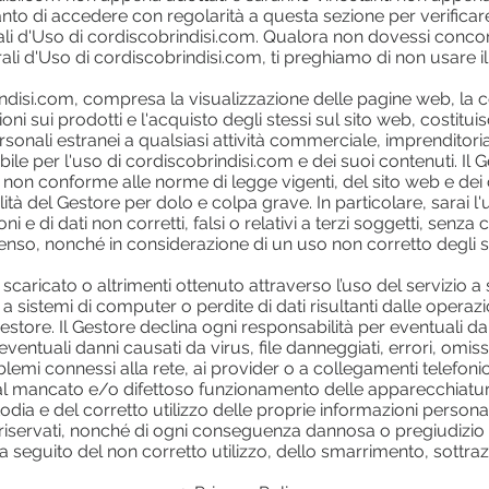
nto di accedere con regolarità a questa sezione per verificare
li d'Uso di cordiscobrindisi.com. Qualora non dovessi concorda
li d'Uso di cordiscobrindisi.com, ti preghiamo di non usare il
indisi.com, compresa la visualizzazione delle pagine web, la 
ioni sui prodotti e l'acquisto degli stessi sul sito web, costitui
sonali estranei a qualsiasi attività commerciale, imprenditoria
abile per l'uso di cordiscobrindisi.com e dei suoi contenuti. Il 
non conforme alle norme di legge vigenti, del sito web e dei 
lità del Gestore per dolo e colpa grave. In particolare, sarai l
 e di dati non corretti, falsi o relativi a terzi soggetti, senza
nso, nonché in considerazione di un uso non corretto degli st
scaricato o altrimenti ottenuto attraverso l’uso del servizio a s
a sistemi di computer o perdite di dati risultanti dalle operaz
tore. Il Gestore declina ogni responsabilità per eventuali danni
 eventuali danni causati da virus, file danneggiati, errori, omissi
blemi connessi alla rete, ai provider o a collegamenti telefoni
i, al mancato e/o difettoso funzionamento delle apparecchiatur
odia e del corretto utilizzo delle proprie informazioni persona
 riservati, nonché di ogni conseguenza dannosa o pregiudizio
a seguito del non corretto utilizzo, dello smarrimento, sottrazi