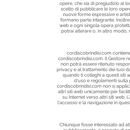
opere, che sia di pregiudizio al lo
scelto di pubblicare le loro ope
nuove forme espressive e artist
formano parte integrante. Inoltre 
web e ogni singola opera protetta d
potrai alterare o, in altro modo,
cordiscobrindisi.com contiene 
cordiscobrindisi.com. Il Gestore no
non potrà essere ritenuto respons
privacy e al trattamento dei tuoi d
quando ti colleghi a questi siti
d'uso e regolamenti sulla p
cordiscobrindisi.com non si applican
altri siti web unicamente per facil
su Internet verso altri siti we
l'accesso e la navigazione in questi
Chiunque fosse interessato ad att