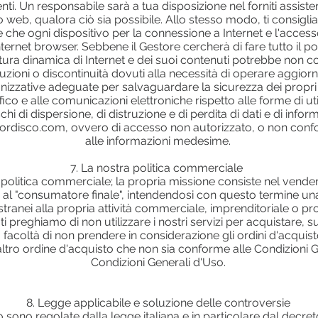
enti. Un responsabile sarà a tua disposizione nel forniti assisten
o web, qualora ciò sia possibile. Allo stesso modo, ti consiglia
re che ogni dispositivo per la connessione a Internet e l'access
ternet browser. Sebbene il Gestore cercherà di fare tutto il p
atura dinamica di Internet e dei suoi contenuti potrebbe non c
zioni o discontinuità dovuti alla necessità di operare aggiorn
nizzative adeguate per salvaguardare la sicurezza dei propri 
 traffico e alle comunicazioni elettroniche rispetto alle forme di 
hi di dispersione, di distruzione e di perdita di dati e di inform
icordisco.com, ovvero di accesso non autorizzato, o non confo
alle informazioni medesime.
7. La nostra politica commerciale
politica commerciale; la propria missione consiste nel vendere 
 al "consumatore finale", intendendosi con questo termine una
stranei alla propria attività commerciale, imprenditoriale o p
 preghiamo di non utilizzare i nostri servizi per acquistare, su 
a facoltà di non prendere in considerazione gli ordini d'acqui
altro ordine d'acquisto che non sia conforme alle Condizioni Ge
Condizioni Generali d'Uso.
8. Legge applicabile e soluzione delle controversie
sono regolate dalla legge italiana e in particolare dal decret