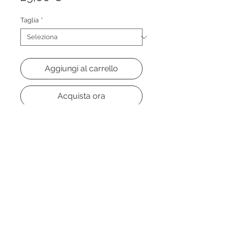
Taglia
*
Aggiungi al carrello
Acquista ora
-
Slip armani in cotone di colore
bianco.
Do Not Sell My Personal Information
Cordisco Brindisi
- P.I.00782270748 - Tel.
0831511133
- Mail:
cordiscobrindisi@hotmail.com