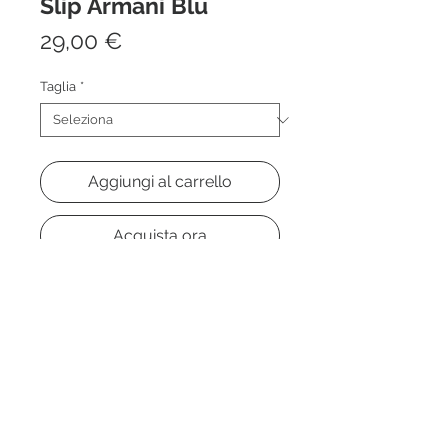
Slip Armani Blu
Prezzo
29,00 €
Taglia
*
Aggiungi al carrello
Acquista ora
-
Slip armani in cotone di colore blu.
Do Not Sell My Personal Information