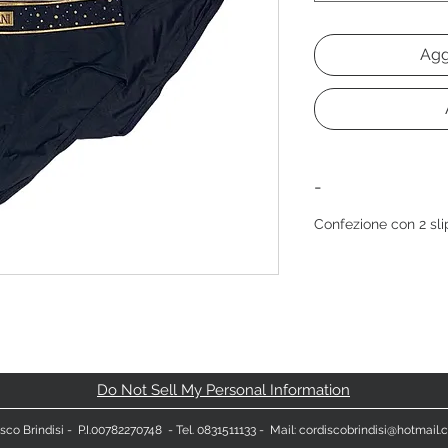
Agg
-
Confezione con 2 sli
Do Not Sell My Personal Information
sco Brindisi
- P.I.00782270748 - Tel. 0831511133 - Mail:
cordiscobrindisi@hotmail