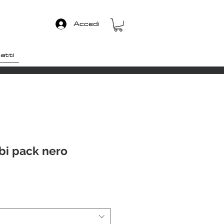
Accedi
atti
 bi pack nero
zo